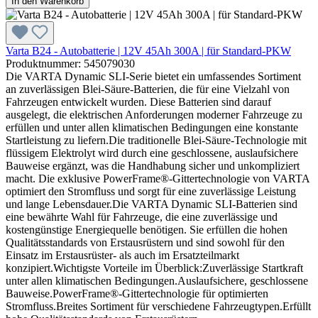
In den Warenkorb
Varta B24 - Autobatterie | 12V 45Ah 300A | für Standard-PKW
Produktnummer: 545079030
Die VARTA Dynamic SLI-Serie bietet ein umfassendes Sortiment
an zuverlässigen Blei-Säure-Batterien, die für eine Vielzahl von
Fahrzeugen entwickelt wurden. Diese Batterien sind darauf
ausgelegt, die elektrischen Anforderungen moderner Fahrzeuge zu
erfüllen und unter allen klimatischen Bedingungen eine konstante
Startleistung zu liefern.Die traditionelle Blei-Säure-Technologie mit
flüssigem Elektrolyt wird durch eine geschlossene, auslaufsichere
Bauweise ergänzt, was die Handhabung sicher und unkompliziert
macht. Die exklusive PowerFrame®-Gittertechnologie von VARTA
optimiert den Stromfluss und sorgt für eine zuverlässige Leistung
und lange Lebensdauer.Die VARTA Dynamic SLI-Batterien sind
eine bewährte Wahl für Fahrzeuge, die eine zuverlässige und
kostengünstige Energiequelle benötigen. Sie erfüllen die hohen
Qualitätsstandards von Erstausrüstern und sind sowohl für den
Einsatz im Erstausrüster- als auch im Ersatzteilmarkt
konzipiert.Wichtigste Vorteile im Überblick:Zuverlässige Startkraft
unter allen klimatischen Bedingungen.Auslaufsichere, geschlossene
Bauweise.PowerFrame®-Gittertechnologie für optimierten
Stromfluss.Breites Sortiment für verschiedene Fahrzeugtypen.Erfüllt