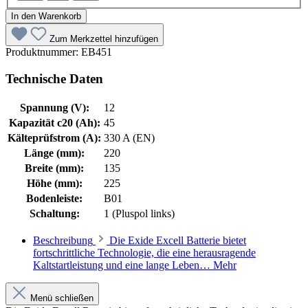
In den Warenkorb
Zum Merkzettel hinzufügen
Produktnummer:
EB451
Technische Daten
Spannung (V):
12
Kapazität c20 (Ah):
45
Kälteprüfstrom (A):
330 A (EN)
Länge (mm):
220
Breite (mm):
135
Höhe (mm):
225
Bodenleiste:
B01
Schaltung:
1 (Pluspol links)
Beschreibung
Die Exide Excell Batterie bietet
fortschrittliche Technologie, die eine herausragende
Kaltstartleistung und eine lange Leben…
Mehr
Menü schließen