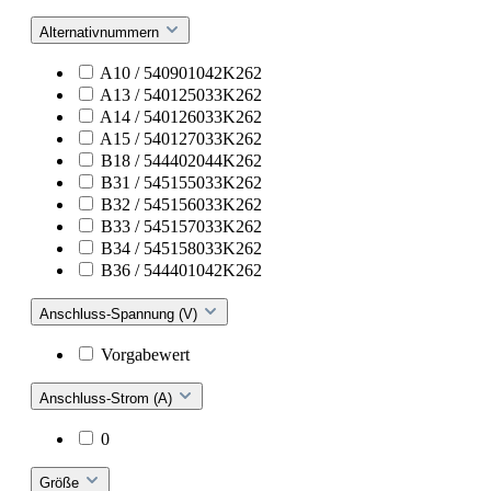
Alternativnummern
A10 / 540901042K262
A13 / 540125033K262
A14 / 540126033K262
A15 / 540127033K262
B18 / 544402044K262
B31 / 545155033K262
B32 / 545156033K262
B33 / 545157033K262
B34 / 545158033K262
B36 / 544401042K262
Anschluss-Spannung (V)
Vorgabewert
Anschluss-Strom (A)
0
Größe