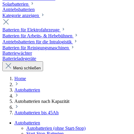
Solarbatterien
Antriebsbatterien
Kategorie anzeigen
Batterien für Elektrofahrzeuge
Batterien für Arbeits- & Hebebühnen
Antriebsbatterien für die Intralogistik
Batterien für Reinigungsmaschinen
Batteriewächter
Batterieladegeräte
Menü schließen
Home
Autobatterien
Autobatterien nach Kapazität
Autobatterien bis 45Ah
Autobatterien
Autobatterien (ohne Start-Stop)
Start-Stop-Batterien