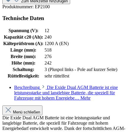
Zum Merkzettel hinzufügen
Produktnummer:
EP2100
Technische Daten
Spannung (V):
12
Kapazität c20 (Ah):
240
Kälteprüfstrom (A):
1200 A (EN)
Länge (mm):
518
Breite (mm):
276
Höhe (mm):
242
Schaltung:
3 (Pluspol links - Pole auf kurzer Seite)
Rüttelfestigkeit:
sehr rüttelfest
Beschreibung
Die Exide Dual AGM Batterie ist eine
leistungsstarke und langlebige Batterie, die speziell für
Fahrzeuge mit hohem Energiebe…
Mehr
Menü schließen
Die Exide Dual AGM Batterie ist eine leistungsstarke und
langlebige Batterie, die speziell für Fahrzeuge mit hohem
Energiebedarf entwickelt wurde. Dank der fortschrittlichen AGM-