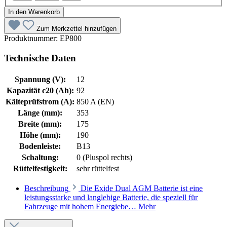
In den Warenkorb
Zum Merkzettel hinzufügen
Produktnummer:
EP800
Technische Daten
Spannung (V):
12
Kapazität c20 (Ah):
92
Kälteprüfstrom (A):
850 A (EN)
Länge (mm):
353
Breite (mm):
175
Höhe (mm):
190
Bodenleiste:
B13
Schaltung:
0 (Pluspol rechts)
Rüttelfestigkeit:
sehr rüttelfest
Beschreibung
Die Exide Dual AGM Batterie ist eine
leistungsstarke und langlebige Batterie, die speziell für
Fahrzeuge mit hohem Energiebe…
Mehr