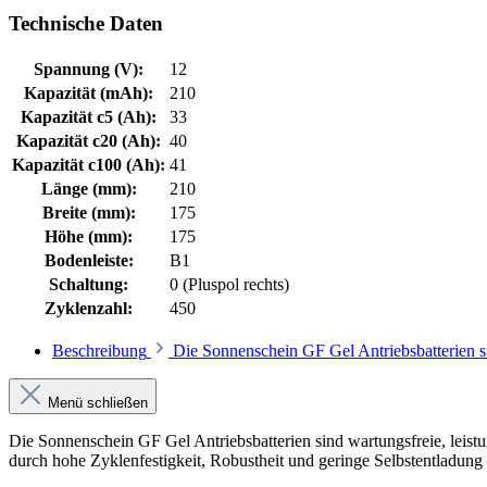
Technische Daten
Spannung (V):
12
Kapazität (mAh):
210
Kapazität c5 (Ah):
33
Kapazität c20 (Ah):
40
Kapazität c100 (Ah):
41
Länge (mm):
210
Breite (mm):
175
Höhe (mm):
175
Bodenleiste:
B1
Schaltung:
0 (Pluspol rechts)
Zyklenzahl:
450
Beschreibung
Die Sonnenschein GF Gel Antriebsbatterien si
Menü schließen
Die Sonnenschein GF Gel Antriebsbatterien sind wartungsfreie, leistu
durch hohe Zyklenfestigkeit, Robustheit und geringe Selbstentladun