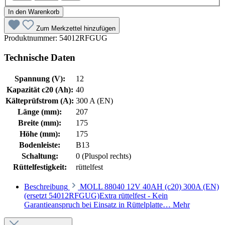
In den Warenkorb
Zum Merkzettel hinzufügen
Produktnummer:
54012RFGUG
Technische Daten
Spannung (V):
12
Kapazität c20 (Ah):
40
Kälteprüfstrom (A):
300 A (EN)
Länge (mm):
207
Breite (mm):
175
Höhe (mm):
175
Bodenleiste:
B13
Schaltung:
0 (Pluspol rechts)
Rüttelfestigkeit:
rüttelfest
Beschreibung
MOLL 88040 12V 40AH (c20) 300A (EN)
(ersetzt 54012RFGUG)Extra rüttelfest - Kein
Garantieanspruch bei Einsatz in Rüttelplatte…
Mehr