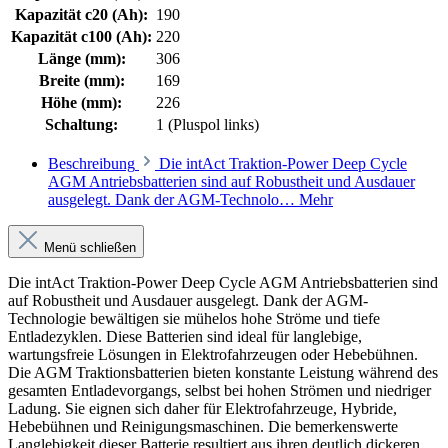
Kapazität c20 (Ah):
190
Kapazität c100 (Ah):
220
Länge (mm):
306
Breite (mm):
169
Höhe (mm):
226
Schaltung:
1 (Pluspol links)
Beschreibung
Die intAct Traktion-Power Deep Cycle
AGM Antriebsbatterien sind auf Robustheit und Ausdauer
ausgelegt. Dank der AGM-Technolo…
Mehr
Menü schließen
Die intAct Traktion-Power Deep Cycle AGM Antriebsbatterien sind
auf Robustheit und Ausdauer ausgelegt. Dank der AGM-
Technologie bewältigen sie mühelos hohe Ströme und tiefe
Entladezyklen. Diese Batterien sind ideal für langlebige,
wartungsfreie Lösungen in Elektrofahrzeugen oder Hebebühnen.
Die AGM Traktionsbatterien bieten konstante Leistung während des
gesamten Entladevorgangs, selbst bei hohen Strömen und niedriger
Ladung. Sie eignen sich daher für Elektrofahrzeuge, Hybride,
Hebebühnen und Reinigungsmaschinen. Die bemerkenswerte
Langlebigkeit dieser Batterie resultiert aus ihren deutlich dickeren