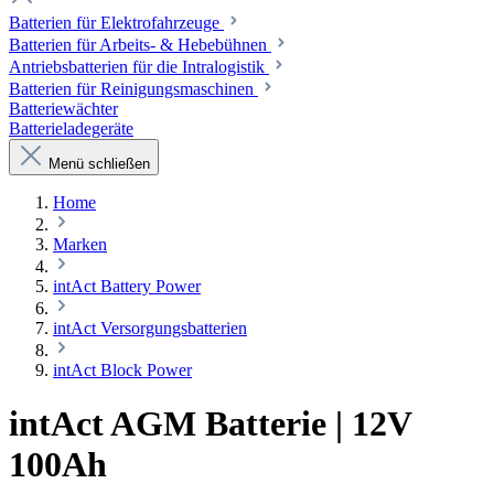
Batterien für Elektrofahrzeuge
Batterien für Arbeits- & Hebebühnen
Antriebsbatterien für die Intralogistik
Batterien für Reinigungsmaschinen
Batteriewächter
Batterieladegeräte
Menü schließen
Home
Marken
intAct Battery Power
intAct Versorgungsbatterien
intAct Block Power
intAct AGM Batterie | 12V
100Ah