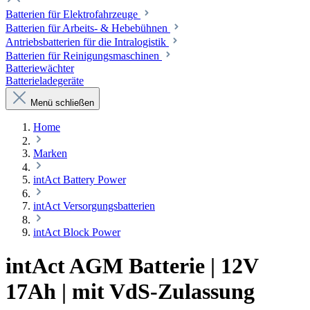
Batterien für Elektrofahrzeuge
Batterien für Arbeits- & Hebebühnen
Antriebsbatterien für die Intralogistik
Batterien für Reinigungsmaschinen
Batteriewächter
Batterieladegeräte
Menü schließen
Home
Marken
intAct Battery Power
intAct Versorgungsbatterien
intAct Block Power
intAct AGM Batterie | 12V
17Ah | mit VdS-Zulassung