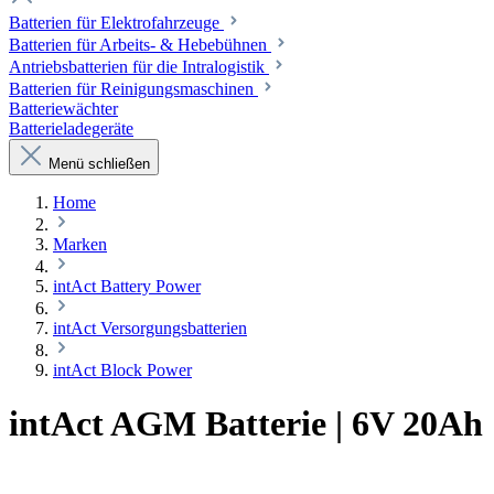
Batterien für Elektrofahrzeuge
Batterien für Arbeits- & Hebebühnen
Antriebsbatterien für die Intralogistik
Batterien für Reinigungsmaschinen
Batteriewächter
Batterieladegeräte
Menü schließen
Home
Marken
intAct Battery Power
intAct Versorgungsbatterien
intAct Block Power
intAct AGM Batterie | 6V 20Ah