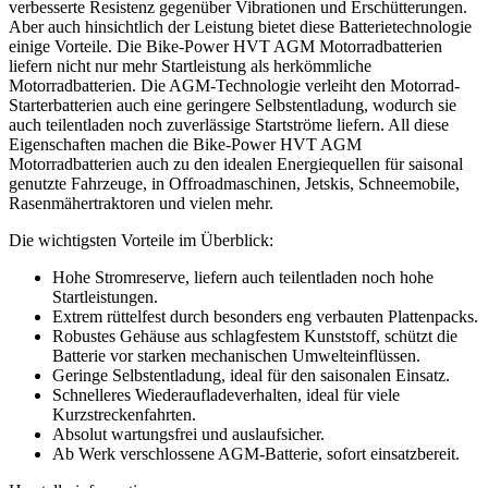
verbesserte Resistenz gegenüber Vibrationen und Erschütterungen.
Aber auch hinsichtlich der Leistung bietet diese Batterietechnologie
einige Vorteile. Die Bike-Power HVT AGM Motorradbatterien
liefern nicht nur mehr Startleistung als herkömmliche
Motorradbatterien. Die AGM-Technologie verleiht den Motorrad-
Starterbatterien auch eine geringere Selbstentladung, wodurch sie
auch teilentladen noch zuverlässige Startströme liefern. All diese
Eigenschaften machen die Bike-Power HVT AGM
Motorradbatterien auch zu den idealen Energiequellen für saisonal
genutzte Fahrzeuge, in Offroadmaschinen, Jetskis, Schneemobile,
Rasenmähertraktoren und vielen mehr.
Die wichtigsten Vorteile im Überblick:
Hohe Stromreserve, liefern auch teilentladen noch hohe
Startleistungen.
Extrem rüttelfest durch besonders eng verbauten Plattenpacks.
Robustes Gehäuse aus schlagfestem Kunststoff, schützt die
Batterie vor starken mechanischen Umwelteinflüssen.
Geringe Selbstentladung, ideal für den saisonalen Einsatz.
Schnelleres Wiederaufladeverhalten, ideal für viele
Kurzstreckenfahrten.
Absolut wartungsfrei und auslaufsicher.
Ab Werk verschlossene AGM-Batterie, sofort einsatzbereit.