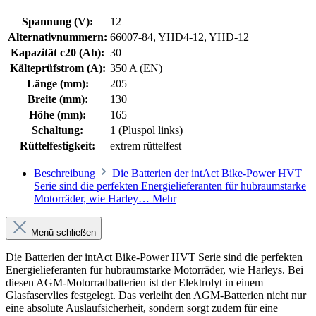
Spannung (V):
12
Alternativnummern:
66007-84, YHD4-12, YHD-12
Kapazität c20 (Ah):
30
Kälteprüfstrom (A):
350 A (EN)
Länge (mm):
205
Breite (mm):
130
Höhe (mm):
165
Schaltung:
1 (Pluspol links)
Rüttelfestigkeit:
extrem rüttelfest
Beschreibung
Die Batterien der intAct Bike-Power HVT
Serie sind die perfekten Energielieferanten für hubraumstarke
Motorräder, wie Harley…
Mehr
Menü schließen
Die Batterien der intAct Bike-Power HVT Serie sind die perfekten
Energielieferanten für hubraumstarke Motorräder, wie Harleys. Bei
diesen AGM-Motorradbatterien ist der Elektrolyt in einem
Glasfaservlies festgelegt. Das verleiht den AGM-Batterien nicht nur
eine absolute Auslaufsicherheit, sondern sorgt zudem für eine