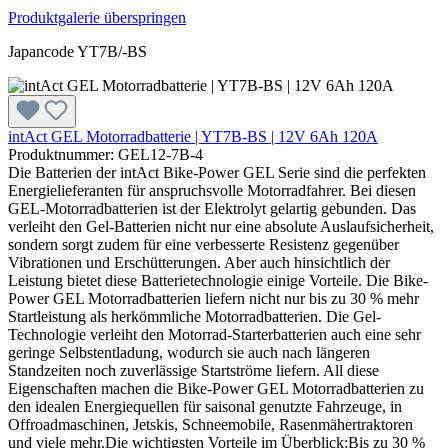
Produktgalerie überspringen
Japancode YT7B/-BS
intAct GEL Motorradbatterie | YT7B-BS | 12V 6Ah 120A
Produktnummer: GEL12-7B-4
Die Batterien der intAct Bike-Power GEL Serie sind die perfekten
Energielieferanten für anspruchsvolle Motorradfahrer. Bei diesen
GEL-Motorradbatterien ist der Elektrolyt gelartig gebunden. Das
verleiht den Gel-Batterien nicht nur eine absolute Auslaufsicherheit,
sondern sorgt zudem für eine verbesserte Resistenz gegenüber
Vibrationen und Erschütterungen. Aber auch hinsichtlich der
Leistung bietet diese Batterietechnologie einige Vorteile. Die Bike-
Power GEL Motorradbatterien liefern nicht nur bis zu 30 % mehr
Startleistung als herkömmliche Motorradbatterien. Die Gel-
Technologie verleiht den Motorrad-Starterbatterien auch eine sehr
geringe Selbstentladung, wodurch sie auch nach längeren
Standzeiten noch zuverlässige Startströme liefern. All diese
Eigenschaften machen die Bike-Power GEL Motorradbatterien zu
den idealen Energiequellen für saisonal genutzte Fahrzeuge, in
Offroadmaschinen, Jetskis, Schneemobile, Rasenmähertraktoren
und viele mehr.Die wichtigsten Vorteile im Überblick:Bis zu 30 %