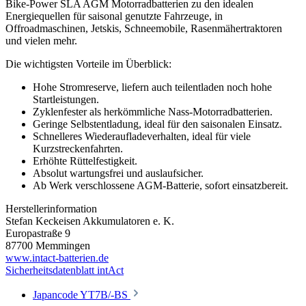
Bike-Power SLA AGM Motorradbatterien zu den idealen
Energiequellen für saisonal genutzte Fahrzeuge, in
Offroadmaschinen, Jetskis, Schneemobile, Rasenmähertraktoren
und vielen mehr.
Die wichtigsten Vorteile im Überblick:
Hohe Stromreserve, liefern auch teilentladen noch hohe
Startleistungen.
Zyklenfester als herkömmliche Nass-Motorradbatterien.
Geringe Selbstentladung, ideal für den saisonalen Einsatz.
Schnelleres Wiederaufladeverhalten, ideal für viele
Kurzstreckenfahrten.
Erhöhte Rüttelfestigkeit.
Absolut wartungsfrei und auslaufsicher.
Ab Werk verschlossene AGM-Batterie, sofort einsatzbereit.
Herstellerinformation
Stefan Keckeisen Akkumulatoren e. K.
Europastraße 9
87700 Memmingen
www.intact-batterien.de
Sicherheitsdatenblatt intAct
Japancode YT7B/-BS