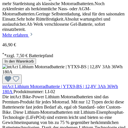
mehr Startleistung als klassische Motorradbatterien.Noch
zyklenfester als herkömmliche Nass- oder AGM-
Motorradbatterien.Geringe Selbstentladung, ideal für den saisonalen
Einsatz.Sehr hohe Rüttelfestigkeit.Absolut wartungsfrei und
auslaufsicher.Ab Werk verschlossene Gel-Batterie, sofort
einsatzbereit.
Mehr erfahren
46,90 €
*
*zzgl. 7,50 € Batteriepfand
In den Warenkorb
intAct Lithium Motorradbatterie | YTX9-BS | 12,8V 3Ah 36Wh
180A
Produktnummer: LI-02
Die intAct Bike-Power Lithium Motorradbatterien sind das
Premium-Produkt für jedes Motorrad. Mit nur 12 Typen deckt diese
Batterieserie fast jeden Bedarf ab, egal ob Standard- oder Custom-
Bike. Diese Lithium-Motorradbatterien mit Lithium-Eisenphosphat-
Technologie (LiFePO4) sind extrem leicht und bieten so eine
Gewichtseinsparung von bis zu 75 % gegenüber herkömmlichen
Batterietechnologien. Dank der modernen Lithium-Technologie sind