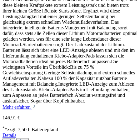
diese kleinen Kraftpakete extrem Leistungsstark und bieten trotz
ihrer kleinen Größe höchste Startströme. Ergänzt wird diese
Leistungsfähigkeit mit einer geringen Selbstentladung bei
gleichzeitig extrem schnellem Wiederaufladeverhalten. Das
integrierte, intelligente Batterie-Mangement mit Balancing sorgt
dafür, dass stets alle Zellen dieser Lithium-Motorradbatterien optimal
geladen werden, was für eine sehr lange Lebensdauer dieser
Motorrad-Starterbatterien sorgt. Der Ladezustand der Lithium-
Batterien lässt sich über eine LED-Anzeige ablesen und mit den im
Lieferumfang enthaltenen Klebe-Adapter-Pads lassen sich die
Motorradbatterien ideal an jedes Batteriefach anpassen.Die
wichtigsten Vorteile im Überblick:Bis zu 75 %
Gewichtseinsparung.Geringe Selbstentladung und extrem schnelles
Aufladeverhalten.Nahezu 100 % der Kapazität nutzbar.Batterie-
Management mit Balancing.Integrierte LED-Anzeige zum Ablesen
des Ladezustands.Klebe-Adapter-Pads im Liefumfang enthalten,
zum Anpassen an jedes Batteriefach.Absolut wartungsfrei und
auslaufsicher. Sogar über Kopf einbaubar.
Mehr erfahren
146,91 €
*
*zzgl. 7,50 € Batteriepfand
Details