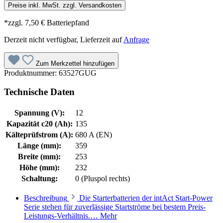
Preise inkl. MwSt. zzgl. Versandkosten
*zzgl. 7,50 € Batteriepfand
Derzeit nicht verfügbar, Lieferzeit auf
Anfrage
Zum Merkzettel hinzufügen
Produktnummer:
63527GUG
Technische Daten
Spannung (V):
12
Kapazität c20 (Ah):
135
Kälteprüfstrom (A):
680 A (EN)
Länge (mm):
359
Breite (mm):
253
Höhe (mm):
232
Schaltung:
0 (Pluspol rechts)
Beschreibung
Die Starterbatterien der intAct Start-Power
Serie stehen für zuverlässige Startströme bei bestem Preis-
Leistungs-Verhältnis.…
Mehr