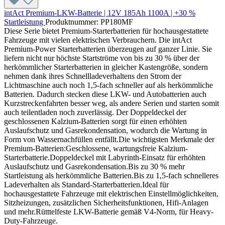
intAct Premium-LKW-Batterie | 12V 185Ah 1100A | +30 %
Startleistung
Produktnummer: PP180MF
Diese Serie bietet Premium-Starterbatterien für hochausgestattete
Fahrzeuge mit vielen elektrischen Verbrauchern. Die intAct
Premium-Power Starterbatterien überzeugen auf ganzer Linie. Sie
liefern nicht nur höchste Startströme von bis zu 30 % über der
herkömmlicher Starterbatterien in gleicher Kastengröße, sondern
nehmen dank ihres Schnellladeverhaltens den Strom der
Lichtmaschine auch noch 1,5-fach schneller auf als herkömmliche
Batterien. Dadurch stecken diese LKW- und Autobatterien auch
Kurzstreckenfahrten besser weg, als andere Serien und starten somit
auch teilentladen noch zuverlässig. Der Doppeldeckel der
geschlossenen Kalzium-Batterien sorgt für einen erhöhten
Auslaufschutz und Gasrekondensation, wodurch die Wartung in
Form von Wassernachfüllen entfällt.Die wichtigsten Merkmale der
Premium-Batterien:Geschlossene, wartungsfreie Kalzium-
Starterbatterie.Doppeldeckel mit Labyrinth-Einsatz für erhöhten
Auslaufschutz und Gasrekondensation.Bis zu 30 % mehr
Startleistung als herkömmliche Batterien.Bis zu 1,5-fach schnelleres
Ladeverhalten als Standard-Starterbatterien.Ideal für
hochausgestattete Fahrzeuge mit elektrischen Einstellmöglichkeiten,
Sitzheizungen, zusätzlichen Sicherheitsfunktionen, Hifi-Anlagen
und mehr.Rütttelfeste LKW-Batterie gemäß V4-Norm, für Heavy-
Duty-Fahrzeuge.