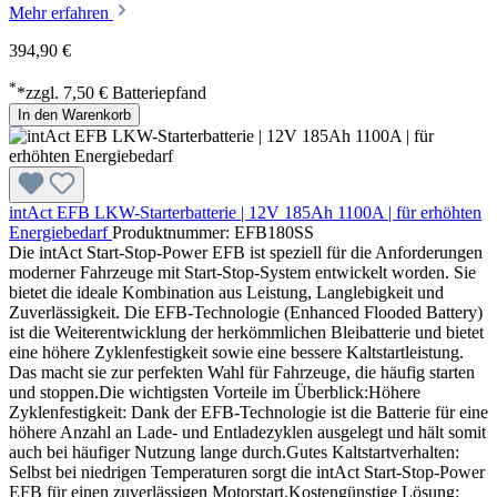
Mehr erfahren
394,90 €
*
*zzgl. 7,50 € Batteriepfand
In den Warenkorb
intAct EFB LKW-Starterbatterie | 12V 185Ah 1100A | für erhöhten
Energiebedarf
Produktnummer: EFB180SS
Die intAct Start-Stop-Power EFB ist speziell für die Anforderungen
moderner Fahrzeuge mit Start-Stop-System entwickelt worden. Sie
bietet die ideale Kombination aus Leistung, Langlebigkeit und
Zuverlässigkeit. Die EFB-Technologie (Enhanced Flooded Battery)
ist die Weiterentwicklung der herkömmlichen Bleibatterie und bietet
eine höhere Zyklenfestigkeit sowie eine bessere Kaltstartleistung.
Das macht sie zur perfekten Wahl für Fahrzeuge, die häufig starten
und stoppen.Die wichtigsten Vorteile im Überblick:Höhere
Zyklenfestigkeit: Dank der EFB-Technologie ist die Batterie für eine
höhere Anzahl an Lade- und Entladezyklen ausgelegt und hält somit
auch bei häufiger Nutzung lange durch.Gutes Kaltstartverhalten:
Selbst bei niedrigen Temperaturen sorgt die intAct Start-Stop-Power
EFB für einen zuverlässigen Motorstart.Kostengünstige Lösung: