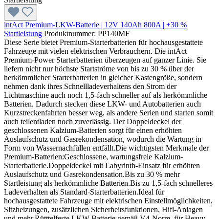
intAct Premium-LKW-Batterie | 12V 140Ah 800A | +30 %
Startleistung
Produktnummer: PP140MF
Diese Serie bietet Premium-Starterbatterien für hochausgestattete
Fahrzeuge mit vielen elektrischen Verbrauchern. Die intAct
Premium-Power Starterbatterien überzeugen auf ganzer Linie. Sie
liefern nicht nur höchste Startströme von bis zu 30 % über der
herkömmlicher Starterbatterien in gleicher Kastengröße, sondern
nehmen dank ihres Schnellladeverhaltens den Strom der
Lichtmaschine auch noch 1,5-fach schneller auf als herkömmliche
Batterien. Dadurch stecken diese LKW- und Autobatterien auch
Kurzstreckenfahrten besser weg, als andere Serien und starten somit
auch teilentladen noch zuverlässig. Der Doppeldeckel der
geschlossenen Kalzium-Batterien sorgt für einen erhöhten
Auslaufschutz und Gasrekondensation, wodurch die Wartung in
Form von Wassernachfüllen entfällt.Die wichtigsten Merkmale der
Premium-Batterien:Geschlossene, wartungsfreie Kalzium-
Starterbatterie.Doppeldeckel mit Labyrinth-Einsatz für erhöhten
Auslaufschutz und Gasrekondensation.Bis zu 30 % mehr
Startleistung als herkömmliche Batterien.Bis zu 1,5-fach schnelleres
Ladeverhalten als Standard-Starterbatterien.Ideal für
hochausgestattete Fahrzeuge mit elektrischen Einstellmöglichkeiten,
Sitzheizungen, zusätzlichen Sicherheitsfunktionen, Hifi-Anlagen
und mehr.Rütttelfeste LKW-Batterie gemäß V4-Norm, für Heavy-