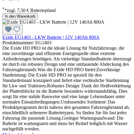
*
*zzgl. 7,50 € Batteriepfand
In den Warenkorb
Exide EG1403 - LKW Batterie | 12V 140Ah 800A
Produktnummer: EG1403
Die Exide HD PRO ist die ideale Lösung für Nutzfahrzeuge, die
eine zuverlässige und effiziente Energiequelle ohne extreme
Anforderungen benötigen. Als vielseitige Standardbatterie überzeugt
sie durch ein robustes Design und eine umfassende Abdeckung des
Fahrzeugbestands.Was die Exide HD PRO bietet:Zuverlässige
Startleistung: Die Exide HD PRO ist speziell für den
Standardeinsatz konzipiert und liefert eine verlässliche Startleistung
für Lkw und Traktoren.Robustes Design: Dank der Heißverklebung
der Plattenblöcke ist die Batterie besonders widerstandsfähig. Dies
sorgt für eine stabile Bauweise und eine lange Lebensdauer unter
normalen Einsatzbedingungen.Umfassendes Sortiment: Das
Produktprogramm deckt nahezu den gesamten Fahrzeugbestand ab,
einschließlich seltenerer Batterietypen. So finden Sie für fast jedes
Fahrzeug die passende Lösung.Geringer Wartungsaufwand: Die
Batterie ist wartungsarm und muss bei Bedarf lediglich mit Wasser
nachgefüllt werden.