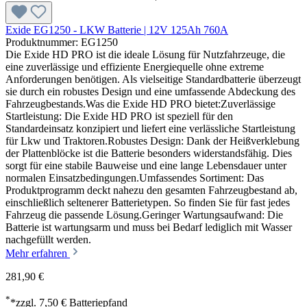
Exide EG1250 - LKW Batterie | 12V 125Ah 760A
Produktnummer: EG1250
Die Exide HD PRO ist die ideale Lösung für Nutzfahrzeuge, die
eine zuverlässige und effiziente Energiequelle ohne extreme
Anforderungen benötigen. Als vielseitige Standardbatterie überzeugt
sie durch ein robustes Design und eine umfassende Abdeckung des
Fahrzeugbestands.Was die Exide HD PRO bietet:Zuverlässige
Startleistung: Die Exide HD PRO ist speziell für den
Standardeinsatz konzipiert und liefert eine verlässliche Startleistung
für Lkw und Traktoren.Robustes Design: Dank der Heißverklebung
der Plattenblöcke ist die Batterie besonders widerstandsfähig. Dies
sorgt für eine stabile Bauweise und eine lange Lebensdauer unter
normalen Einsatzbedingungen.Umfassendes Sortiment: Das
Produktprogramm deckt nahezu den gesamten Fahrzeugbestand ab,
einschließlich seltenerer Batterietypen. So finden Sie für fast jedes
Fahrzeug die passende Lösung.Geringer Wartungsaufwand: Die
Batterie ist wartungsarm und muss bei Bedarf lediglich mit Wasser
nachgefüllt werden.
Mehr erfahren
281,90 €
*
*zzgl. 7,50 € Batteriepfand