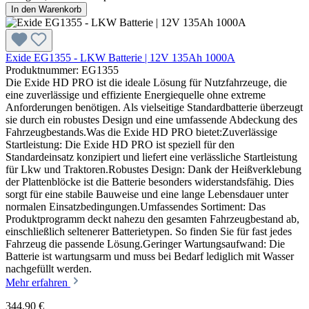
In den Warenkorb
Exide EG1355 - LKW Batterie | 12V 135Ah 1000A
Produktnummer: EG1355
Die Exide HD PRO ist die ideale Lösung für Nutzfahrzeuge, die
eine zuverlässige und effiziente Energiequelle ohne extreme
Anforderungen benötigen. Als vielseitige Standardbatterie überzeugt
sie durch ein robustes Design und eine umfassende Abdeckung des
Fahrzeugbestands.Was die Exide HD PRO bietet:Zuverlässige
Startleistung: Die Exide HD PRO ist speziell für den
Standardeinsatz konzipiert und liefert eine verlässliche Startleistung
für Lkw und Traktoren.Robustes Design: Dank der Heißverklebung
der Plattenblöcke ist die Batterie besonders widerstandsfähig. Dies
sorgt für eine stabile Bauweise und eine lange Lebensdauer unter
normalen Einsatzbedingungen.Umfassendes Sortiment: Das
Produktprogramm deckt nahezu den gesamten Fahrzeugbestand ab,
einschließlich seltenerer Batterietypen. So finden Sie für fast jedes
Fahrzeug die passende Lösung.Geringer Wartungsaufwand: Die
Batterie ist wartungsarm und muss bei Bedarf lediglich mit Wasser
nachgefüllt werden.
Mehr erfahren
344,90 €