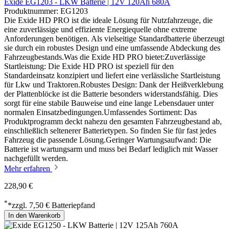
Exide EG1203 - LKW Batterie | 12V 120Ah 680A
Produktnummer: EG1203
Die Exide HD PRO ist die ideale Lösung für Nutzfahrzeuge, die
eine zuverlässige und effiziente Energiequelle ohne extreme
Anforderungen benötigen. Als vielseitige Standardbatterie überzeugt
sie durch ein robustes Design und eine umfassende Abdeckung des
Fahrzeugbestands.Was die Exide HD PRO bietet:Zuverlässige
Startleistung: Die Exide HD PRO ist speziell für den
Standardeinsatz konzipiert und liefert eine verlässliche Startleistung
für Lkw und Traktoren.Robustes Design: Dank der Heißverklebung
der Plattenblöcke ist die Batterie besonders widerstandsfähig. Dies
sorgt für eine stabile Bauweise und eine lange Lebensdauer unter
normalen Einsatzbedingungen.Umfassendes Sortiment: Das
Produktprogramm deckt nahezu den gesamten Fahrzeugbestand ab,
einschließlich seltenerer Batterietypen. So finden Sie für fast jedes
Fahrzeug die passende Lösung.Geringer Wartungsaufwand: Die
Batterie ist wartungsarm und muss bei Bedarf lediglich mit Wasser
nachgefüllt werden.
Mehr erfahren
228,90 €
*
*zzgl. 7,50 € Batteriepfand
In den Warenkorb