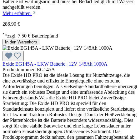
Batterie ist wartungsarm und muss bei Bedarf lediglich mit Wasser
nachgefüllt werden.
Mehr erfahren
286,90 €
*
*zzgl. 7,50 € Batteriepfand
In den Warenkorb
Exide EG145A - LKW Batterie | 12V 145Ah 1000A
Produktnummer: EG145A
Die Exide HD PRO ist die ideale Lösung für Nutzfahrzeuge, die
eine zuverlässige und effiziente Energiequelle ohne extreme
Anforderungen benötigen. Als vielseitige Standardbatterie überzeugt
sie durch ein robustes Design und eine umfassende Abdeckung des
Fahrzeugbestands.Was die Exide HD PRO bietet:Zuverlässige
Startleistung: Die Exide HD PRO ist speziell für den
Standardeinsatz konzipiert und liefert eine verlässliche Startleistung
für Lkw und Traktoren.Robustes Design: Dank der Heißverklebung
der Plattenblöcke ist die Batterie besonders widerstandsfähig. Dies
sorgt für eine stabile Bauweise und eine lange Lebensdauer unter
normalen Einsatzbedingungen.Umfassendes Sortiment: Das
Produktprogramm deckt nahezu den gesamten Fahrzeugbestand ab,