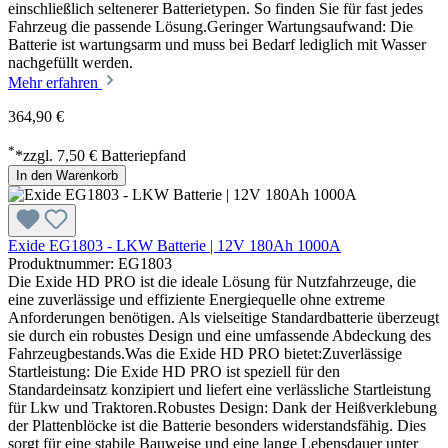
einschließlich seltenerer Batterietypen. So finden Sie für fast jedes
Fahrzeug die passende Lösung.Geringer Wartungsaufwand: Die
Batterie ist wartungsarm und muss bei Bedarf lediglich mit Wasser
nachgefüllt werden.
Mehr erfahren
364,90 €
*
*zzgl. 7,50 € Batteriepfand
In den Warenkorb
Exide EG1803 - LKW Batterie | 12V 180Ah 1000A
Produktnummer: EG1803
Die Exide HD PRO ist die ideale Lösung für Nutzfahrzeuge, die
eine zuverlässige und effiziente Energiequelle ohne extreme
Anforderungen benötigen. Als vielseitige Standardbatterie überzeugt
sie durch ein robustes Design und eine umfassende Abdeckung des
Fahrzeugbestands.Was die Exide HD PRO bietet:Zuverlässige
Startleistung: Die Exide HD PRO ist speziell für den
Standardeinsatz konzipiert und liefert eine verlässliche Startleistung
für Lkw und Traktoren.Robustes Design: Dank der Heißverklebung
der Plattenblöcke ist die Batterie besonders widerstandsfähig. Dies
sorgt für eine stabile Bauweise und eine lange Lebensdauer unter