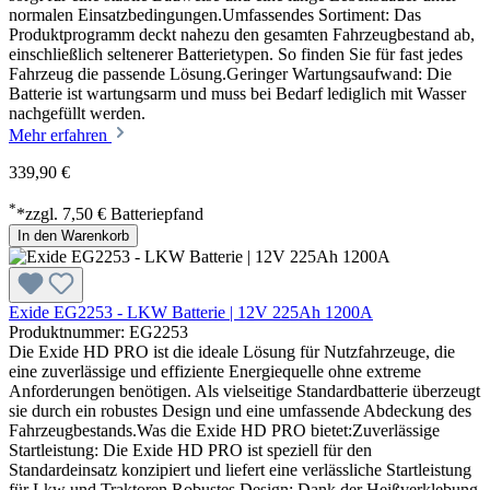
normalen Einsatzbedingungen.Umfassendes Sortiment: Das
Produktprogramm deckt nahezu den gesamten Fahrzeugbestand ab,
einschließlich seltenerer Batterietypen. So finden Sie für fast jedes
Fahrzeug die passende Lösung.Geringer Wartungsaufwand: Die
Batterie ist wartungsarm und muss bei Bedarf lediglich mit Wasser
nachgefüllt werden.
Mehr erfahren
339,90 €
*
*zzgl. 7,50 € Batteriepfand
In den Warenkorb
Exide EG2253 - LKW Batterie | 12V 225Ah 1200A
Produktnummer: EG2253
Die Exide HD PRO ist die ideale Lösung für Nutzfahrzeuge, die
eine zuverlässige und effiziente Energiequelle ohne extreme
Anforderungen benötigen. Als vielseitige Standardbatterie überzeugt
sie durch ein robustes Design und eine umfassende Abdeckung des
Fahrzeugbestands.Was die Exide HD PRO bietet:Zuverlässige
Startleistung: Die Exide HD PRO ist speziell für den
Standardeinsatz konzipiert und liefert eine verlässliche Startleistung
für Lkw und Traktoren.Robustes Design: Dank der Heißverklebung