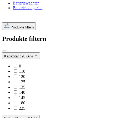
Batteriewächter
Batterieladegeräte
Produkte filtern
Produkte filtern
Kapazität c20 (Ah)
0
110
120
125
135
140
145
180
225