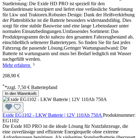
Startleistung: Die Exide HD PRO ist speziell für den
Standardeinsatz konzipiert und liefert eine verlässliche Startleistung
für Lkw und Traktoren.Robustes Design: Dank der Heißverklebung
der Plattenblöcke ist die Batterie besonders widerstandsfähig. Dies
sorgt für eine stabile Bauweise und eine lange Lebensdauer unter
normalen Einsatzbedingungen.Umfassendes Sortiment: Das
Produktprogramm deckt nahezu den gesamten Fahrzeugbestand ab,
einschließlich seltenerer Batterietypen. So finden Sie für fast jedes
Fahrzeug die passende Lösung.Geringer Wartungsaufwand: Die
Batterie ist wartungsarm und muss bei Bedarf lediglich mit Wasser
nachgefüllt werden.
Mehr erfahren
208,90 €
*
*zzgl. 7,50 € Batteriepfand
In den Warenkorb
Exide EG1102 - LKW Batterie | 12V 110Ah 750A
Produktnummer:
EG1102
Die Exide HD PRO ist die ideale Lösung für Nutzfahrzeuge, die
eine zuverlässige und effiziente Energiequelle ohne extreme
Anforderungen benötigen. Als vielseitige Standardbatterie überzeugt