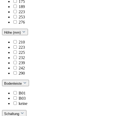
175
189
223
253
276
Höhe (mm)
210
223
225
232
239
242
290
Bodenleiste
B01
B03
keine
Schaltung