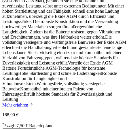
(Absorbent Glass Mat), garantiert sie eine konstante und
zuverlässige Leistung selbst unter extremen Bedingungen.Mit einer
hohen Startleistung und der Fähigkeit, schnell eine hohe Ladung
aufzunehmen, überzeugt die Exide AGM durch Effizienz und
Leistungsstärke. Die robuste Konstruktion und die Verwendung
hochwertiger Materialien sorgen für außergewöhnliche
Langlebigkeit. Zudem ist die Batterie resistent gegen Vibrationen
und Erschütterungen, was ihre Haltbarkeit weiter erhöht.Die
vollständig versiegelte und wartungsfreie Bauweise der Exide AGM
erleichtert die Handhabung erheblich und gewährleistet eine lange
Lebensdauer. Sie ist vielseitig einsetzbar und kompatibel mit einer
Vielzahl von Fahrzeugtypen, während sie höchste Standards für
Zuverlässigkeit und Leistung erfüllt.Vorteile der Exide AGM
Batterie:Fortschrittliche AGM-Technologie für konstante
LeistungHohe Startleistung und schnelle LadefähigkeitRobuste
Konstruktion für Langlebigkeit und
VibrationsresistenzWartungsfreie, vollständig versiegelte
BauweiseKompatibel mit einer breiten Palette von
FahrzeugenErfüllt höchste Standards für Zuverlässigkeit und
Leistung
Mehr erfahren
168,90 €
*
*zzgl. 7,50 € Batteriepfand