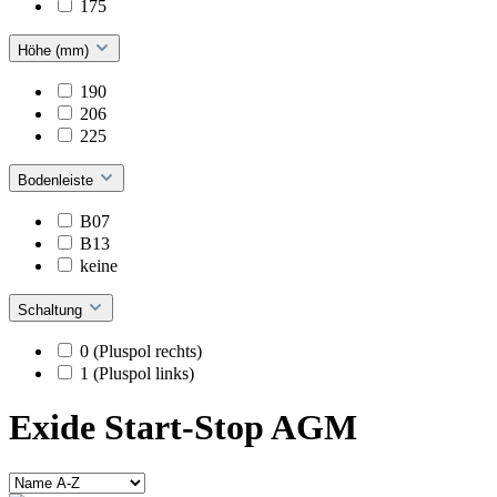
175
Höhe (mm)
190
206
225
Bodenleiste
B07
B13
keine
Schaltung
0 (Pluspol rechts)
1 (Pluspol links)
Exide Start-Stop AGM