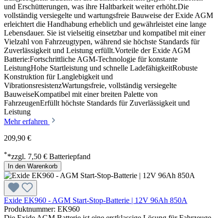
und Erschütterungen, was ihre Haltbarkeit weiter erhöht.Die
vollständig versiegelte und wartungsfreie Bauweise der Exide AGM
erleichtert die Handhabung erheblich und gewährleistet eine lange
Lebensdauer. Sie ist vielseitig einsetzbar und kompatibel mit einer
Vielzahl von Fahrzeugtypen, während sie höchste Standards für
Zuverlässigkeit und Leistung erfüllt.Vorteile der Exide AGM
Batterie:Fortschrittliche AGM-Technologie für konstante
LeistungHohe Startleistung und schnelle LadefähigkeitRobuste
Konstruktion für Langlebigkeit und
VibrationsresistenzWartungsfreie, vollständig versiegelte
BauweiseKompatibel mit einer breiten Palette von
FahrzeugenErfüllt höchste Standards für Zuverlässigkeit und
Leistung
Mehr erfahren
209,90 €
*
*zzgl. 7,50 € Batteriepfand
In den Warenkorb
Exide EK960 - AGM Start-Stop-Batterie | 12V 96Ah 850A
Produktnummer: EK960
Die Exide AGM Batterie ist eine erstklassige Lösung für Fahrzeuge