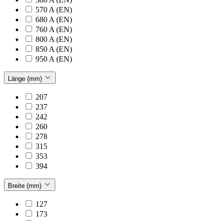
570 A (EN)
680 A (EN)
760 A (EN)
800 A (EN)
850 A (EN)
950 A (EN)
Länge (mm)
207
237
242
260
278
315
353
394
Breite (mm)
127
173