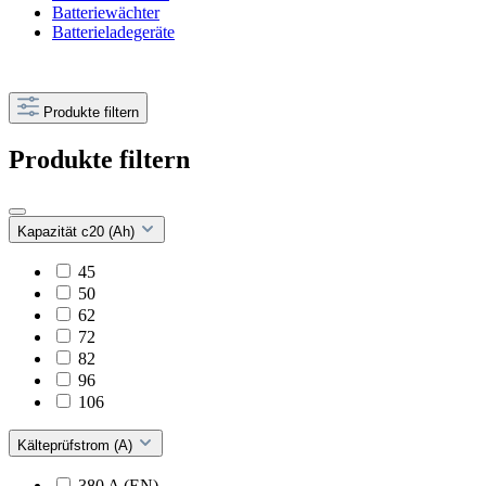
Batteriewächter
Batterieladegeräte
Produkte filtern
Produkte filtern
Kapazität c20 (Ah)
45
50
62
72
82
96
106
Kälteprüfstrom (A)
380 A (EN)