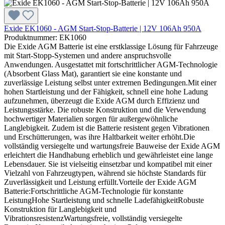
Exide EK1060 - AGM Start-Stop-Batterie | 12V 106Ah 950A
Produktnummer: EK1060
Die Exide AGM Batterie ist eine erstklassige Lösung für Fahrzeuge
mit Start-Stopp-Systemen und andere anspruchsvolle
Anwendungen. Ausgestattet mit fortschrittlicher AGM-Technologie
(Absorbent Glass Mat), garantiert sie eine konstante und
zuverlässige Leistung selbst unter extremen Bedingungen.Mit einer
hohen Startleistung und der Fähigkeit, schnell eine hohe Ladung
aufzunehmen, überzeugt die Exide AGM durch Effizienz und
Leistungsstärke. Die robuste Konstruktion und die Verwendung
hochwertiger Materialien sorgen für außergewöhnliche
Langlebigkeit. Zudem ist die Batterie resistent gegen Vibrationen
und Erschütterungen, was ihre Haltbarkeit weiter erhöht.Die
vollständig versiegelte und wartungsfreie Bauweise der Exide AGM
erleichtert die Handhabung erheblich und gewährleistet eine lange
Lebensdauer. Sie ist vielseitig einsetzbar und kompatibel mit einer
Vielzahl von Fahrzeugtypen, während sie höchste Standards für
Zuverlässigkeit und Leistung erfüllt.Vorteile der Exide AGM
Batterie:Fortschrittliche AGM-Technologie für konstante
LeistungHohe Startleistung und schnelle LadefähigkeitRobuste
Konstruktion für Langlebigkeit und
VibrationsresistenzWartungsfreie, vollständig versiegelte