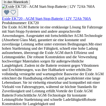
In den Warenkorb
Exide EK720 - AGM Start-Stop-Batterie | 12V 72Ah 760A
Produktnummer: EK720
Die Exide AGM Batterie ist eine erstklassige Lösung für Fahrzeuge
mit Start-Stopp-Systemen und andere anspruchsvolle
Anwendungen. Ausgestattet mit fortschrittlicher AGM-Technologie
(Absorbent Glass Mat), garantiert sie eine konstante und
zuverlässige Leistung selbst unter extremen Bedingungen.Mit einer
hohen Startleistung und der Fähigkeit, schnell eine hohe Ladung
aufzunehmen, überzeugt die Exide AGM durch Effizienz und
Leistungsstärke. Die robuste Konstruktion und die Verwendung
hochwertiger Materialien sorgen für außergewöhnliche
Langlebigkeit. Zudem ist die Batterie resistent gegen Vibrationen
und Erschütterungen, was ihre Haltbarkeit weiter erhöht.Die
vollständig versiegelte und wartungsfreie Bauweise der Exide AGM
erleichtert die Handhabung erheblich und gewährleistet eine lange
Lebensdauer. Sie ist vielseitig einsetzbar und kompatibel mit einer
Vielzahl von Fahrzeugtypen, während sie höchste Standards für
Zuverlässigkeit und Leistung erfüllt.Vorteile der Exide AGM
Batterie:Fortschrittliche AGM-Technologie für konstante
LeistungHohe Startleistung und schnelle LadefähigkeitRobuste
Konstruktion für Langlebigkeit und