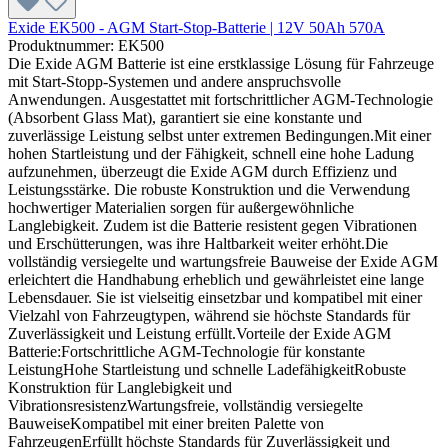
Exide EK500 - AGM Start-Stop-Batterie | 12V 50Ah 570A
Produktnummer: EK500
Die Exide AGM Batterie ist eine erstklassige Lösung für Fahrzeuge
mit Start-Stopp-Systemen und andere anspruchsvolle
Anwendungen. Ausgestattet mit fortschrittlicher AGM-Technologie
(Absorbent Glass Mat), garantiert sie eine konstante und
zuverlässige Leistung selbst unter extremen Bedingungen.Mit einer
hohen Startleistung und der Fähigkeit, schnell eine hohe Ladung
aufzunehmen, überzeugt die Exide AGM durch Effizienz und
Leistungsstärke. Die robuste Konstruktion und die Verwendung
hochwertiger Materialien sorgen für außergewöhnliche
Langlebigkeit. Zudem ist die Batterie resistent gegen Vibrationen
und Erschütterungen, was ihre Haltbarkeit weiter erhöht.Die
vollständig versiegelte und wartungsfreie Bauweise der Exide AGM
erleichtert die Handhabung erheblich und gewährleistet eine lange
Lebensdauer. Sie ist vielseitig einsetzbar und kompatibel mit einer
Vielzahl von Fahrzeugtypen, während sie höchste Standards für
Zuverlässigkeit und Leistung erfüllt.Vorteile der Exide AGM
Batterie:Fortschrittliche AGM-Technologie für konstante
LeistungHohe Startleistung und schnelle LadefähigkeitRobuste
Konstruktion für Langlebigkeit und
VibrationsresistenzWartungsfreie, vollständig versiegelte
BauweiseKompatibel mit einer breiten Palette von
FahrzeugenErfüllt höchste Standards für Zuverlässigkeit und