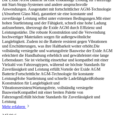
mit Start-Stopp-Systemen und andere anspruchsvolle
Anwendungen. Ausgestattet mit fortschrittlicher AGM-Technologie
(Absorbent Glass Mat), garantiert sie eine konstante und
zuverlässige Leistung selbst unter extremen Bedingungen.Mit einer
hohen Startleistung und der Fähigkeit, schnell eine hohe Ladung
aufzunehmen, überzeugt die Exide AGM durch Effizienz und
Leistungsstärke. Die robuste Konstruktion und die Verwendung
hochwertiger Materialien sorgen für außergewöhnliche
Langlebigkeit. Zudem ist die Batterie resistent gegen Vibrationen
und Erschütterungen, was ihre Haltbarkeit weiter erhöht.Die
vollständig versiegelte und wartungsfreie Bauweise der Exide AGM
erleichtert die Handhabung erheblich und gewährleistet eine lange
Lebensdauer. Sie ist vielseitig einsetzbar und kompatibel mit einer
Vielzahl von Fahrzeugtypen, während sie höchste Standards für
Zuverlässigkeit und Leistung erfüllt.Vorteile der Exide AGM
Batterie:Fortschrittliche AGM-Technologie für konstante
LeistungHohe Startleistung und schnelle LadefähigkeitRobuste
Konstruktion für Langlebigkeit und
VibrationsresistenzWartungsfreie, vollständig versiegelte
BauweiseKompatibel mit einer breiten Palette von
FahrzeugenErfüllt höchste Standards für Zuverlässigkeit und
Leistung
Mehr erfahren