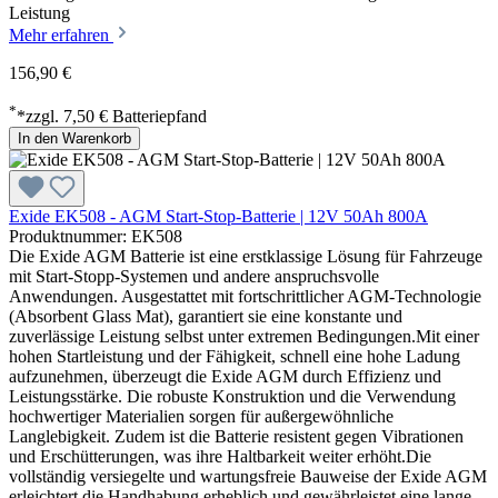
Leistung
Mehr erfahren
156,90 €
*
*zzgl. 7,50 € Batteriepfand
In den Warenkorb
Exide EK508 - AGM Start-Stop-Batterie | 12V 50Ah 800A
Produktnummer: EK508
Die Exide AGM Batterie ist eine erstklassige Lösung für Fahrzeuge
mit Start-Stopp-Systemen und andere anspruchsvolle
Anwendungen. Ausgestattet mit fortschrittlicher AGM-Technologie
(Absorbent Glass Mat), garantiert sie eine konstante und
zuverlässige Leistung selbst unter extremen Bedingungen.Mit einer
hohen Startleistung und der Fähigkeit, schnell eine hohe Ladung
aufzunehmen, überzeugt die Exide AGM durch Effizienz und
Leistungsstärke. Die robuste Konstruktion und die Verwendung
hochwertiger Materialien sorgen für außergewöhnliche
Langlebigkeit. Zudem ist die Batterie resistent gegen Vibrationen
und Erschütterungen, was ihre Haltbarkeit weiter erhöht.Die
vollständig versiegelte und wartungsfreie Bauweise der Exide AGM
erleichtert die Handhabung erheblich und gewährleistet eine lange