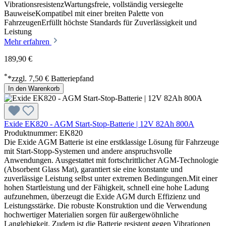
VibrationsresistenzWartungsfreie, vollständig versiegelte
BauweiseKompatibel mit einer breiten Palette von
FahrzeugenErfüllt höchste Standards für Zuverlässigkeit und
Leistung
Mehr erfahren
189,90 €
*
*zzgl. 7,50 € Batteriepfand
In den Warenkorb
Exide EK820 - AGM Start-Stop-Batterie | 12V 82Ah 800A
Produktnummer: EK820
Die Exide AGM Batterie ist eine erstklassige Lösung für Fahrzeuge
mit Start-Stopp-Systemen und andere anspruchsvolle
Anwendungen. Ausgestattet mit fortschrittlicher AGM-Technologie
(Absorbent Glass Mat), garantiert sie eine konstante und
zuverlässige Leistung selbst unter extremen Bedingungen.Mit einer
hohen Startleistung und der Fähigkeit, schnell eine hohe Ladung
aufzunehmen, überzeugt die Exide AGM durch Effizienz und
Leistungsstärke. Die robuste Konstruktion und die Verwendung
hochwertiger Materialien sorgen für außergewöhnliche
Langlebigkeit. Zudem ist die Batterie resistent gegen Vibrationen