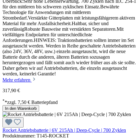
Überblick:Sehr hohe Lebenserwartung. 700 Zyklen nach IEC 254-1
für den mittleren bis schweren zyklischen Einsatz.Bewährte
Technologie für Anwendungen mit mittlerem
Strombedarf.Verstärkte Gitterplatten mit leistungsfähigerem aktivem
Material für mehr Ausfallsicherheit.Haltbar, sicher und
zuverlässigRobuste Bauweise mit verstärkten Separatoren.Mit
vielfältigen Endpolarten für unterschiedlichste
Anforderungen.HINWEIS: Traktionsbatterien sollten immer im Set
ausgetauscht werden. Werden in Reihe geschaltete Antriebsbatterien
(also 24V, 36V, 48V, usw.) einzeln ausgetauscht, wird die neue
Batterie durch die anderen, älteren Batterien sozusagen
heruntergezogen und fällt somit auch wieder früher aus als sie sollte.
Daher geben wir auf Antriebsbatterien, die einzeln ausgetauscht
werden, keinerlei Garantie!
Mehr erfahren
317,90 €
*
*zzgl. 7,50 € Batteriepfand
In den Warenkorb
Rocket Antriebsbatterie | 6V 215Ah | Deep-Cycle | 700 Zyklen
Produktnummer: T145-ROCKET