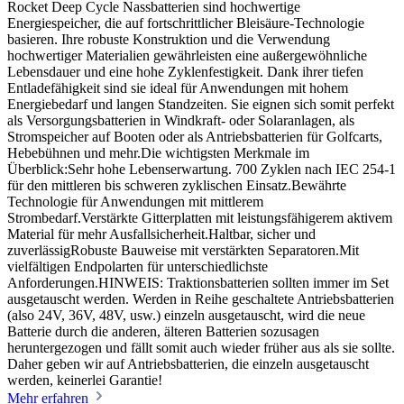
Rocket Deep Cycle Nassbatterien sind hochwertige
Energiespeicher, die auf fortschrittlicher Bleisäure-Technologie
basieren. Ihre robuste Konstruktion und die Verwendung
hochwertiger Materialien gewährleisten eine außergewöhnliche
Lebensdauer und eine hohe Zyklenfestigkeit. Dank ihrer tiefen
Entladefähigkeit sind sie ideal für Anwendungen mit hohem
Energiebedarf und langen Standzeiten. Sie eignen sich somit perfekt
als Versorgungsbatterien in Windkraft- oder Solaranlagen, als
Stromspeicher auf Booten oder als Antriebsbatterien für Golfcarts,
Hebebühnen und mehr.Die wichtigsten Merkmale im
Überblick:Sehr hohe Lebenserwartung. 700 Zyklen nach IEC 254-1
für den mittleren bis schweren zyklischen Einsatz.Bewährte
Technologie für Anwendungen mit mittlerem
Strombedarf.Verstärkte Gitterplatten mit leistungsfähigerem aktivem
Material für mehr Ausfallsicherheit.Haltbar, sicher und
zuverlässigRobuste Bauweise mit verstärkten Separatoren.Mit
vielfältigen Endpolarten für unterschiedlichste
Anforderungen.HINWEIS: Traktionsbatterien sollten immer im Set
ausgetauscht werden. Werden in Reihe geschaltete Antriebsbatterien
(also 24V, 36V, 48V, usw.) einzeln ausgetauscht, wird die neue
Batterie durch die anderen, älteren Batterien sozusagen
heruntergezogen und fällt somit auch wieder früher aus als sie sollte.
Daher geben wir auf Antriebsbatterien, die einzeln ausgetauscht
werden, keinerlei Garantie!
Mehr erfahren