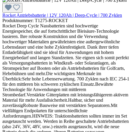
Rocket Antriebsbatterie | 12V 120Ah | Deep-Cycle | 700 Zyklen
Produktnummer: T1275-ROCKET
Rocket Deep Cycle Nassbatterien sind hochwertige
Energiespeicher, die auf fortschrittlicher Bleisäure-Technologie
basieren. Ihre robuste Konstruktion und die Verwendung
hochwertiger Materialien gewährleisten eine außergewöhnliche
Lebensdauer und eine hohe Zyklenfestigkeit. Dank ihrer tiefen
Entladefähigkeit sind sie ideal für Anwendungen mit hohem
Energiebedarf und langen Standzeiten. Sie eignen sich somit perfekt
als Versorgungsbatterien in Windkraft- oder Solaranlagen, als
Stromspeicher auf Booten oder als Antriebsbatterien für Golfcarts,
Hebebühnen und mehr.Die wichtigsten Merkmale im
Überblick:Sehr hohe Lebenserwartung. 700 Zyklen nach IEC 254-1
für den mittleren bis schweren zyklischen Einsatz.Bewährte
Technologie für Anwendungen mit mittlerem
Strombedarf.Verstärkte Gitterplatten mit leistungsfähigerem aktivem
Material für mehr Ausfallsicherheit.Haltbar, sicher und
zuverlässigRobuste Bauweise mit verstärkten Separatoren.Mit
vielfältigen Endpolarten für unterschiedlichste
Anforderungen.HINWEIS: Traktionsbatterien sollten immer im Set
ausgetauscht werden. Werden in Reihe geschaltete Antriebsbatterien
(also 24V, 36V, 48V, usw.) einzeln ausgetauscht, wird die neue
Batterie durch die anderen, älteren Batterien sozusagen