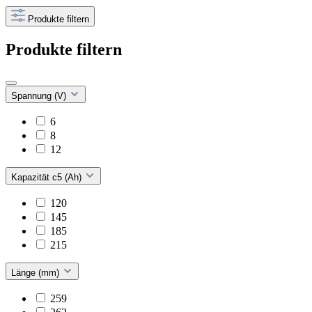
Produkte filtern
Produkte filtern
Spannung (V)
6
8
12
Kapazität c5 (Ah)
120
145
185
215
Länge (mm)
259