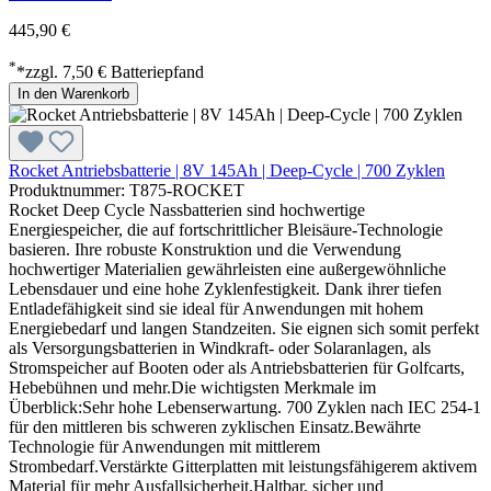
445,90 €
*
*zzgl. 7,50 € Batteriepfand
In den Warenkorb
Rocket Antriebsbatterie | 8V 145Ah | Deep-Cycle | 700 Zyklen
Produktnummer: T875-ROCKET
Rocket Deep Cycle Nassbatterien sind hochwertige
Energiespeicher, die auf fortschrittlicher Bleisäure-Technologie
basieren. Ihre robuste Konstruktion und die Verwendung
hochwertiger Materialien gewährleisten eine außergewöhnliche
Lebensdauer und eine hohe Zyklenfestigkeit. Dank ihrer tiefen
Entladefähigkeit sind sie ideal für Anwendungen mit hohem
Energiebedarf und langen Standzeiten. Sie eignen sich somit perfekt
als Versorgungsbatterien in Windkraft- oder Solaranlagen, als
Stromspeicher auf Booten oder als Antriebsbatterien für Golfcarts,
Hebebühnen und mehr.Die wichtigsten Merkmale im
Überblick:Sehr hohe Lebenserwartung. 700 Zyklen nach IEC 254-1
für den mittleren bis schweren zyklischen Einsatz.Bewährte
Technologie für Anwendungen mit mittlerem
Strombedarf.Verstärkte Gitterplatten mit leistungsfähigerem aktivem
Material für mehr Ausfallsicherheit.Haltbar, sicher und