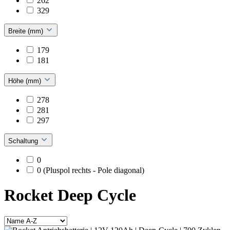
262
329
Breite (mm)
179
181
Höhe (mm)
278
281
297
Schaltung
0
0 (Pluspol rechts - Pole diagonal)
Rocket Deep Cycle