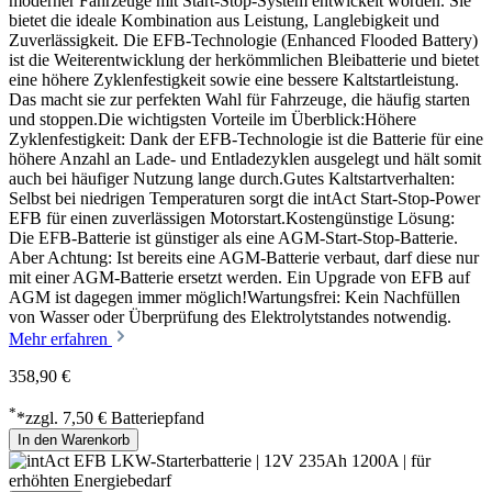
moderner Fahrzeuge mit Start-Stop-System entwickelt worden. Sie
bietet die ideale Kombination aus Leistung, Langlebigkeit und
Zuverlässigkeit. Die EFB-Technologie (Enhanced Flooded Battery)
ist die Weiterentwicklung der herkömmlichen Bleibatterie und bietet
eine höhere Zyklenfestigkeit sowie eine bessere Kaltstartleistung.
Das macht sie zur perfekten Wahl für Fahrzeuge, die häufig starten
und stoppen.Die wichtigsten Vorteile im Überblick:Höhere
Zyklenfestigkeit: Dank der EFB-Technologie ist die Batterie für eine
höhere Anzahl an Lade- und Entladezyklen ausgelegt und hält somit
auch bei häufiger Nutzung lange durch.Gutes Kaltstartverhalten:
Selbst bei niedrigen Temperaturen sorgt die intAct Start-Stop-Power
EFB für einen zuverlässigen Motorstart.Kostengünstige Lösung:
Die EFB-Batterie ist günstiger als eine AGM-Start-Stop-Batterie.
Aber Achtung: Ist bereits eine AGM-Batterie verbaut, darf diese nur
mit einer AGM-Batterie ersetzt werden. Ein Upgrade von EFB auf
AGM ist dagegen immer möglich!Wartungsfrei: Kein Nachfüllen
von Wasser oder Überprüfung des Elektrolytstandes notwendig.
Mehr erfahren
358,90 €
*
*zzgl. 7,50 € Batteriepfand
In den Warenkorb