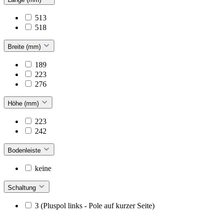
513
518
Breite (mm)
189
223
276
Höhe (mm)
223
242
Bodenleiste
keine
Schaltung
3 (Pluspol links - Pole auf kurzer Seite)