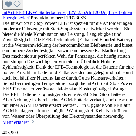
intAct EFB LKW-Starterbatterie | 12V 235Ah 1200A | für erhöhten
Energiebedarf
Produktnummer: EFB230SS
Die intAct Start-Stop-Power EFB ist speziell für die Anforderungen
moderner Fahrzeuge mit Start-Stop-System entwickelt worden. Sie
bietet die ideale Kombination aus Leistung, Langlebigkeit und
Zuverlässigkeit. Die EFB-Technologie (Enhanced Flooded Battery)
ist die Weiterentwicklung der herkömmlichen Bleibatterie und bietet
eine höhere Zyklenfestigkeit sowie eine bessere Kaltstartleistung.
Das macht sie zur perfekten Wahl für Fahrzeuge, die häufig starten
und stoppen.Die wichtigsten Vorteile im Überblick:Höhere
Zyklenfestigkeit: Dank der EFB-Technologie ist die Batterie für eine
höhere Anzahl an Lade- und Entladezyklen ausgelegt und hält somit
auch bei häufiger Nutzung lange durch.Gutes Kaltstartverhalten:
Selbst bei niedrigen Temperaturen sorgt die intAct Start-Stop-Power
EFB für einen zuverlässigen Motorstart.Kostengünstige Lösung:
Die EFB-Batterie ist günstiger als eine AGM-Start-Stop-Batterie.
Aber Achtung: Ist bereits eine AGM-Batterie verbaut, darf diese nur
mit einer AGM-Batterie ersetzt werden. Ein Upgrade von EFB auf
AGM ist dagegen immer möglich!Wartungsfrei: Kein Nachfüllen
von Wasser oder Überprüfung des Elektrolytstandes notwendig.
Mehr erfahren
403,90 €