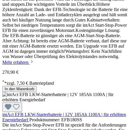
und stoppen.Die wichtigsten Vorteile im Überblick:Höhere
Zyklenfestigkeit: Dank der EFB-Technologie ist die Batterie für eine
höhere Anzahl an Lade- und Entladezyklen ausgelegt und hält somit
auch bei häufiger Nutzung lange durch.Gutes Kaltstartverhalten:
Selbst bei niedrigen Temperaturen sorgt die intAct Start-Stop-Power
EFB für einen zuverlässigen Motorstart.Kostengünstige Lösung:
Die EFB-Batterie ist günstiger als eine AGM-Start-Stop-Batterie.
Aber Achtung: Ist bereits eine AGM-Batterie verbaut, darf diese nur
mit einer AGM-Batterie ersetzt werden. Ein Upgrade von EFB auf
AGM ist dagegen immer möglich!Wartungsfrei: Kein Nachfüllen
von Wasser oder Überprüfung des Elektrolytstandes notwendig.
Mehr erfahren
270,90 €
*
*zzgl. 7,50 € Batteriepfand
In den Warenkorb
intAct EFB LKW-Starterbatterie | 12V 185Ah 1100A | für erhöhten
Energiebedarf
Produktnummer: EFB180SS
Die intAct Start-Stop-Power EFB ist speziell für die Anforderungen