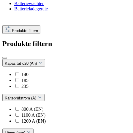
Batteriewächter
Batterieladegeräte
Produkte filtern
Produkte filtern
Kapazität c20 (Ah)
140
185
235
Kälteprüfstrom (A)
800 A (EN)
1100 A (EN)
1200 A (EN)
Länge (mm)